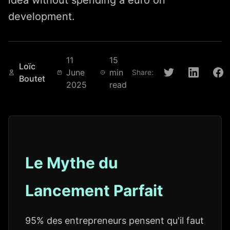
idea without spending a euro on
development.
11
15
Loïc
June
min
Share:
Boutet
2025
read
Le Mythe du
Lancement Parfait
95% des entrepreneurs pensent qu'il faut